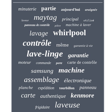
partie
minuterie
aujourd'hui
araignée
maytag
principal
laveur
utilisé
machine à laver
panneau de contrôle
pièce
whirlpool
lavage
contrôle
même
garantie à vie
lave-linge
garantie
moteur
carte de contrôle
commande
porte
machine
samsung
assemblage
électronique
panneau
planche
expédition
tourbillon
carte
kenmore
authentique
laveuse
frigidaire