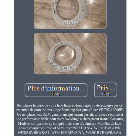
Remplacez la porte de votre lave-linge endommagée ou défectueuse par cet
ensemble de porte de lave-linge Samsung d'origine (Pièce #DC97-18096B).
Ce remplacement OEM garantit un ajustement parfait, un sceau sécurisé et
une performance fiable pour votre lave-linge à chargement frontal Samsung.
Modèles compatibles (y compris mais sans s'y limiter). Modèles de lave-
linge à chargement frontal Samsung : WF331ANW, WF361BVBEWR,
WF361BVBEWR/A1, WF361BVBEWR/AA, WF361BVBEWR/XAA,