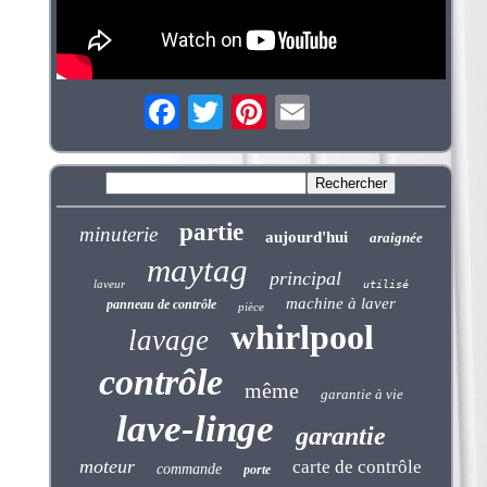
partie
minuterie
aujourd'hui
araignée
maytag
principal
laveur
utilisé
machine à laver
panneau de contrôle
pièce
whirlpool
lavage
contrôle
même
garantie à vie
lave-linge
garantie
moteur
carte de contrôle
commande
porte