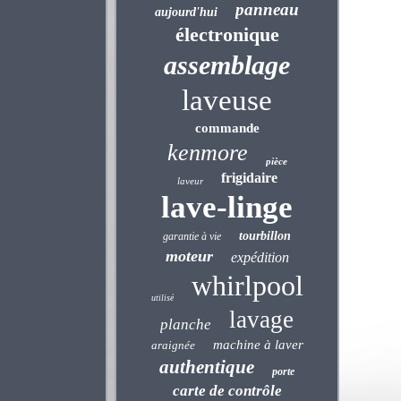
panneau
aujourd'hui
électronique
assemblage
laveuse
commande
kenmore
pièce
frigidaire
laveur
lave-linge
tourbillon
garantie à vie
moteur
expédition
whirlpool
utilisé
lavage
planche
machine à laver
araignée
authentique
porte
carte de contrôle