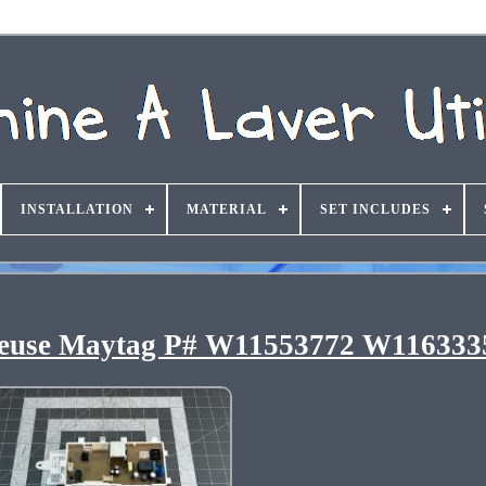
INSTALLATION
MATERIAL
SET INCLUDES
laveuse Maytag P# W11553772 W116333