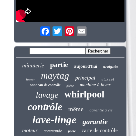
partie
minuterie
aujourd'hui
araignée
maytag
principal
laveur
utilisé
machine à laver
panneau de contrôle
pièce
whirlpool
lavage
contrôle
même
garantie à vie
lave-linge
garantie
moteur
carte de contrôle
commande
porte