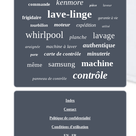
kenmore
commande
pièce
laveur
lave-linge
frigidaire
garantie à vie
moteur
expédition
tourbillon
utilisé
whirlpool
lavage
planche
authentique
machine à laver
araignée
minuterie
carte de contrôle
porte
machine
samsung
même
contrôle
panneau de contrôle
Index
Contact
Politique de confidentialité
Conditions d'utilisation
EN
FR