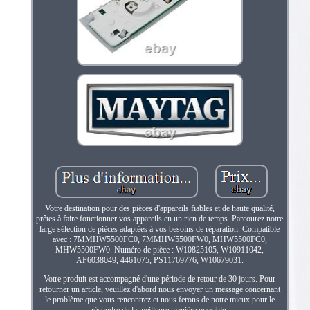
Votre destination pour des pièces d'appareils fiables et de haute qualité,
prêtes à faire fonctionner vos appareils en un rien de temps. Parcourez notre
large sélection de pièces adaptées à vos besoins de réparation. Compatible
avec : 7MMHW5500FC0, 7MMHW5500FW0, MHW5500FC0,
MHW5500FW0. Numéro de pièce : W10825105, W10911042,
AP6038049, 4461075, PS11769776, W10679031.
Votre produit est accompagné d'une période de retour de 30 jours. Pour
retourner un article, veuillez d'abord nous envoyer un message concernant
le problème que vous rencontrez et nous ferons de notre mieux pour le
résoudre de la meilleure manière possible.