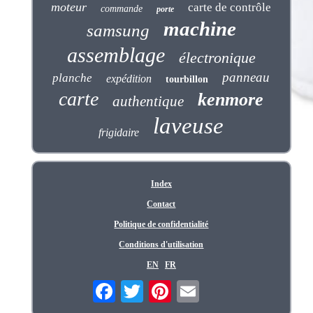
moteur
carte de contrôle
commande
porte
machine
samsung
assemblage
électronique
panneau
planche
expédition
tourbillon
carte
kenmore
authentique
laveuse
frigidaire
Index
Contact
Politique de confidentialité
Conditions d'utilisation
EN
FR