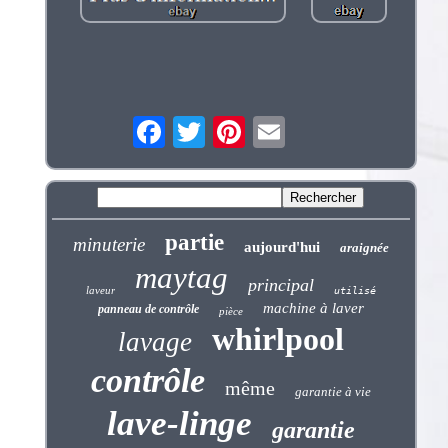
partie
minuterie
aujourd'hui
araignée
maytag
principal
laveur
utilisé
machine à laver
panneau de contrôle
pièce
whirlpool
lavage
contrôle
même
garantie à vie
lave-linge
garantie