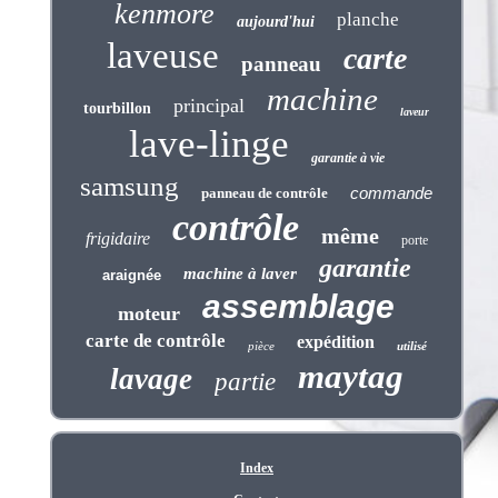
kenmore
planche
aujourd'hui
laveuse
carte
panneau
machine
principal
tourbillon
laveur
lave-linge
garantie à vie
samsung
commande
panneau de contrôle
contrôle
même
frigidaire
porte
garantie
machine à laver
araignée
assemblage
moteur
carte de contrôle
expédition
pièce
utilisé
maytag
lavage
partie
Index