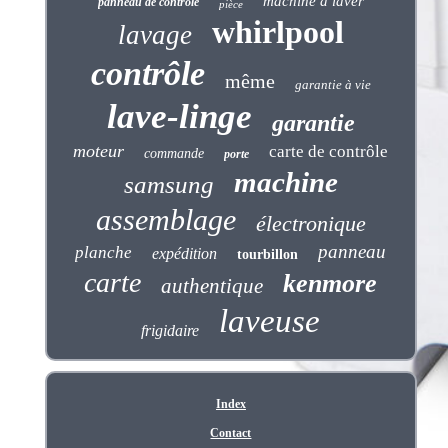
machine à laver
panneau de contrôle
pièce
whirlpool
lavage
contrôle
même
garantie à vie
lave-linge
garantie
moteur
carte de contrôle
commande
porte
machine
samsung
assemblage
électronique
panneau
planche
expédition
tourbillon
carte
kenmore
authentique
laveuse
frigidaire
Index
Contact