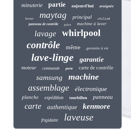
partie
minuterie
aujourd'hui
araignée
maytag
principal
laveur
utilisé
machine à laver
panneau de contrôle
pièce
whirlpool
lavage
contrôle
même
garantie à vie
lave-linge
garantie
moteur
carte de contrôle
commande
porte
machine
samsung
assemblage
électronique
panneau
planche
expédition
tourbillon
carte
kenmore
authentique
laveuse
frigidaire