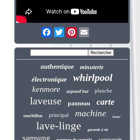
authentique
minuterie
whirlpool
électronique
kenmore
planche
aujourd'hui
laveuse
carte
panneau
machine
principal
tourbillon
laveur
lave-linge
garantie à vie
samsung
commande
panneau de contrôle