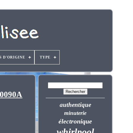
S D'ORIGINE
TYPE
00090A
authentique
minuterie
électronique
whirlpool