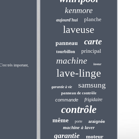
kenmore
planche
aujourd'hui
laveuse
carte
panneau
principal
tourbillon
machine
laveur
'est très important,
lave-linge
samsung
garantie à vie
panneau de contrôle
frigidaire
commande
contrôle
même
porte
araignée
machine à laver
garantie
moteur