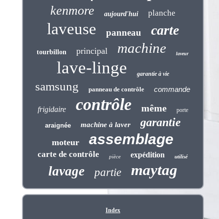
kenmore
planche
aujourd'hui
laveuse
carte
panneau
machine
principal
tourbillon
laveur
lave-linge
garantie à vie
samsung
commande
panneau de contrôle
contrôle
même
frigidaire
porte
garantie
machine à laver
araignée
assemblage
moteur
carte de contrôle
expédition
pièce
utilisé
maytag
lavage
partie
Index