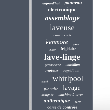
panneau
aujourd'hui
électronique
assemblage
laveuse
commande
kenmore
pièce
frigidaire
laveur
lave-linge
tourbillon
garantie à vie
moteur
expédition
whirlpool
utilisé
lavage
planche
machine à laver
araignée
authentique
porte
carte de contrôle