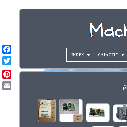
INDEX
CAPACITY
é