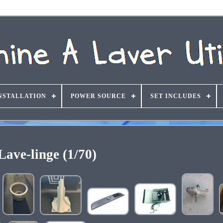
NSTALLATION
POWER SOURCE
SET INCLUDES
Lave-linge (1/70)