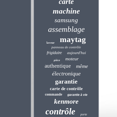
carte
machine
samsung
assemblage
maytag
laveur
panneau de contrôle
frigidaire
aujourd'hui
moteur
pièce
authentique
même
électronique
garantie
carte de contrôle
commande
garantie à vie
kenmore
contrôle
porte