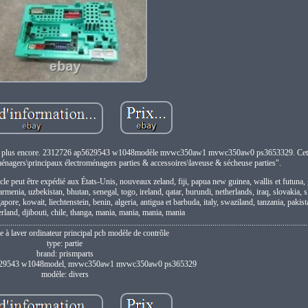
nts et plus encore. 2312726 ap5629543 w1048modèle mvwc350aw1 mvwc350aw0 ps3653329. Cet ar
ménagers\principaux électroménagers parties & accessoires\laveuse & sécheuse parties".
icle peut être expédié aux États-Unis, nouveaux zeland, fiji, papua new guinea, wallis et futuna
menia, uzbekistan, bhutan, senegal, togo, ireland, qatar, burundi, netherlands, iraq, slovakia, 
ore, kowait, liechtenstein, benin, algeria, antigua et barbuda, italy, swaziland, tanzania, pakist
rland, djibouti, chile, thanga, mania, mania, mania, mania
......................................................................................................................................................
e à laver ordinateur principal pcb modèle de contrôle
type: partie
brand: prismparts
629543 w1048model, mvwc350aw1 mvwc350aw0 ps365329
modèle: divers