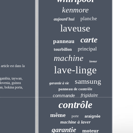
kenmore
planche
aujourd'hui
laveuse
carte
panneau
principal
tourbillon
machine
laveur
ticle est dans la
lave-linge
, gambia, taywan,
samsung
slovenia, guinea
garantie à vie
an, bokina porta,
panneau de contrôle
frigidaire
commande
.....................................................................................................................................................
contrôle
même
porte
araignée
machine à laver
garantie
moteur