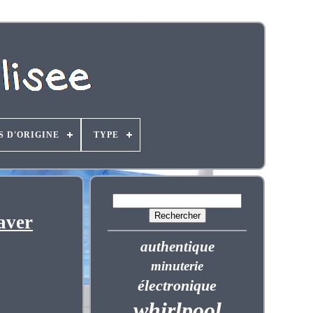
S D'ORIGINE
TYPE
aver
authentique
minuterie
électronique
whirlpool