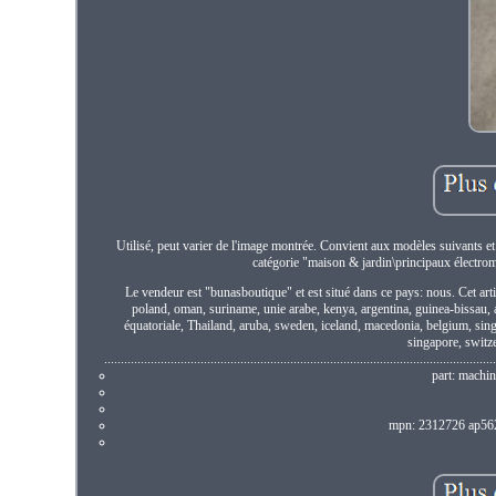
Utilisé, peut varier de l'image montrée. Convient aux modèles suiva
catégorie "maison & jardin\principaux électro
Le vendeur est "bunasboutique" et est situé dans ce pays: nous. Cet art
poland, oman, suriname, unie arabe, kenya, argentina, guinea-bissau, ar
équatoriale, Thailand, aruba, sweden, iceland, macedonia, belgium, singap
singapore, switze
.....................................................................................................................
part: machin
mpn: 2312726 ap5