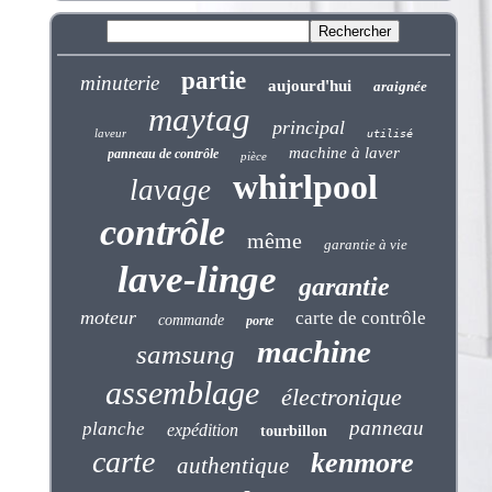
partie
minuterie
aujourd'hui
araignée
maytag
principal
laveur
utilisé
machine à laver
panneau de contrôle
pièce
whirlpool
lavage
contrôle
même
garantie à vie
lave-linge
garantie
moteur
carte de contrôle
commande
porte
machine
samsung
assemblage
électronique
panneau
planche
expédition
tourbillon
carte
kenmore
authentique