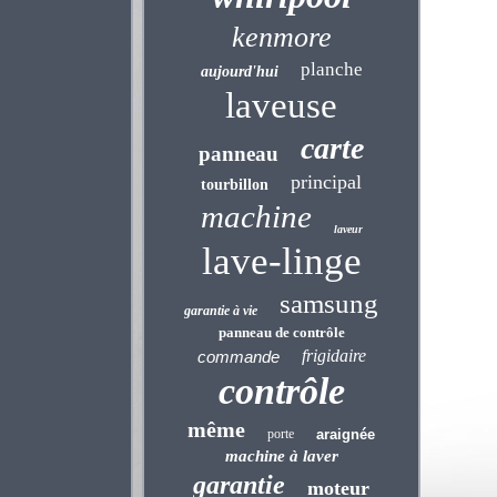
kenmore
planche
aujourd'hui
laveuse
carte
panneau
principal
tourbillon
machine
laveur
lave-linge
samsung
garantie à vie
panneau de contrôle
frigidaire
commande
contrôle
même
porte
araignée
machine à laver
garantie
moteur