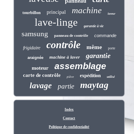
panneau
machine
principal
tourbillon
laveur
lave-linge
garantie à vie
samsung
commande
panneau de contrôle
contrôle
même
frigidaire
porte
garantie
machine à laver
araignée
assemblage
moteur
carte de contrôle
expédition
pièce
utilisé
maytag
lavage
partie
Index
Contact
Politique de confidentialité