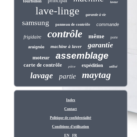
principal
tourbillon
laveur
lave-linge
garantie à vie
samsung
commande
panneau de contrôle
contrôle
même
frigidaire
porte
garantie
machine à laver
araignée
assemblage
moteur
carte de contrôle
expédition
pièce
utilisé
maytag
lavage
partie
Index
Contact
Politique de confidentialité
Conditions d'utilisation
EN
FR