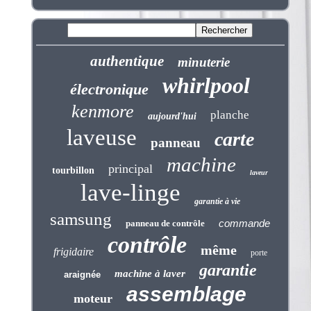
authentique
minuterie
whirlpool
électronique
kenmore
planche
aujourd'hui
laveuse
carte
panneau
machine
principal
tourbillon
laveur
lave-linge
garantie à vie
samsung
commande
panneau de contrôle
contrôle
même
frigidaire
porte
garantie
machine à laver
araignée
assemblage
moteur