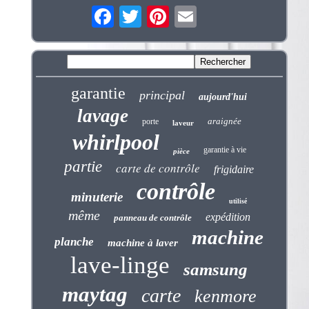
garantie
principal
aujourd'hui
lavage
araignée
porte
laveur
whirlpool
garantie à vie
pièce
partie
carte de contrôle
frigidaire
contrôle
minuterie
utilisé
même
expédition
panneau de contrôle
machine
planche
machine à laver
lave-linge
samsung
maytag
carte
kenmore