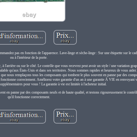
mmandez pas en fonction de l'apparence. Lave-linge et sèche-linge : Sur une étiquette sur le cad
ou à l'intérieur de la porte.
oir, à l'arrière ou sur le côté. Le contrôle que vous recevrez peut avoir un style / une variation gra
'est valable qu'aux États-Unis et dans ses territoires. Nous sommes rapides et heureux de vous aider
 que nous remplaçons tous les composants qui tombent le plus souvent en panne par des compo
il fonctionne correctement. Améliorez votre garantie d'un an à une garantie À VIE en renvoyant 
supplémentaires pour vous ! La garantie à vie est limitée à l'acheteur initial.
ent en panne par des composants neufs et de haute qualité, et testons rigoureusement le contrô
qu'il fonctionne correctement.