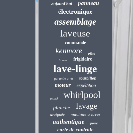
panneau
aujourd'hui
électronique
assemblage
laveuse
commande
kenmore
pièce
frigidaire
laveur
lave-linge
tourbillon
garantie à vie
moteur
expédition
whirlpool
utilisé
lavage
planche
machine à laver
araignée
authentique
porte
carte de contrôle