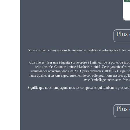
S'il vous plaît, envoyez-nous le numéro de modèle de votre appareil. Ne co
Cuisinières : Sur une étiquette sur le cadre à l'intérieur de la porte, du tir
celle illustrée. Garantie limitée à l'acheteur initial. Cette garantie n
commandes arriveront dans les 2 à 3 jours ouvrables. RÉNOVÉ signifie
haute qualité, et testons rigoureusement le contrôle pour nous assurer qu'
avec l'emballage inclus sans frais 
Signifie que nous remplaçons tous les composants qui tombent le plus souv