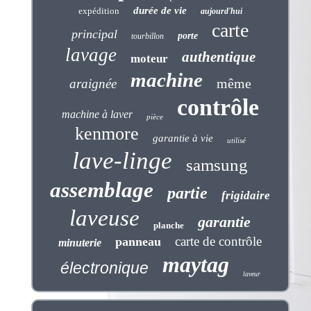
durée de vie
expédition
aujourd'hui
carte
principal
porte
tourbillon
lavage
authentique
moteur
machine
même
araignée
contrôle
machine à laver
pièce
kenmore
garantie à vie
utilisé
lave-linge
samsung
assemblage
partie
frigidaire
laveuse
garantie
planche
carte de contrôle
panneau
minuterie
maytag
électronique
laveur