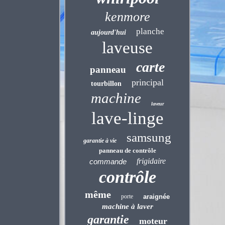
kenmore
planche
aujourd'hui
laveuse
carte
panneau
principal
tourbillon
machine
laveur
lave-linge
samsung
garantie à vie
panneau de contrôle
frigidaire
commande
contrôle
même
porte
araignée
machine à laver
garantie
moteur