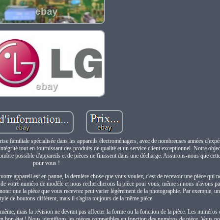
ise familiale spécialisée dans les appareils électroménagers, avec de nombreuses années d'expé
intégrité tout en fournissant des produits de qualité et un service client exceptionnel. Notre objec
 nombre possible d'appareils et de pièces ne finissent dans une décharge. Assurons-nous que cett
pour vous !
 votre appareil est en panne, la dernière chose que vous voulez, c'est de recevoir une pièce qui n
to de votre numéro de modèle et nous rechercherons la pièce pour vous, même si nous n'avons pa
oter que la pièce que vous recevrez peut varier légèrement de la photographie. Par exemple, un
tyle de boutons différent, mais il s'agira toujours de la même pièce.
-même, mais la révision ne devrait pas affecter la forme ou la fonction de la pièce. Les numéro
n en bon état ! Nous identifions les pièces compatibles en fonction des numéros de pièce. Vous p