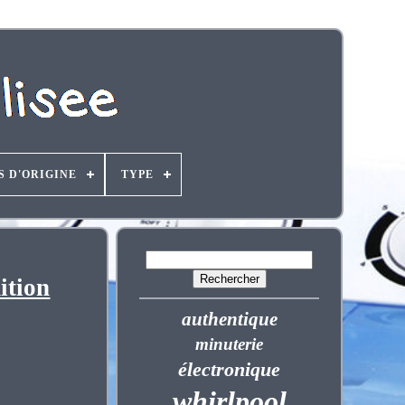
S D'ORIGINE
TYPE
ition
authentique
minuterie
électronique
whirlpool