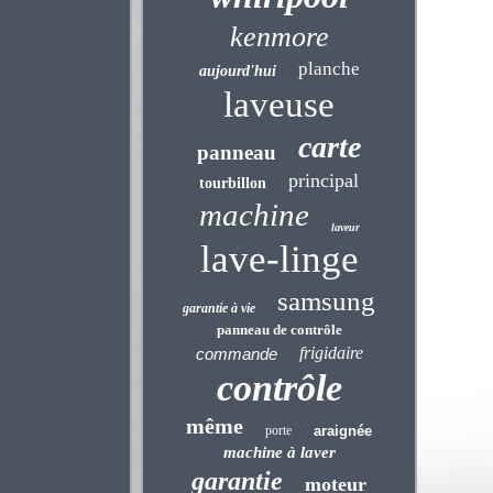
kenmore
planche
aujourd'hui
laveuse
carte
panneau
principal
tourbillon
machine
laveur
lave-linge
samsung
garantie à vie
panneau de contrôle
frigidaire
commande
contrôle
même
porte
araignée
machine à laver
garantie
moteur