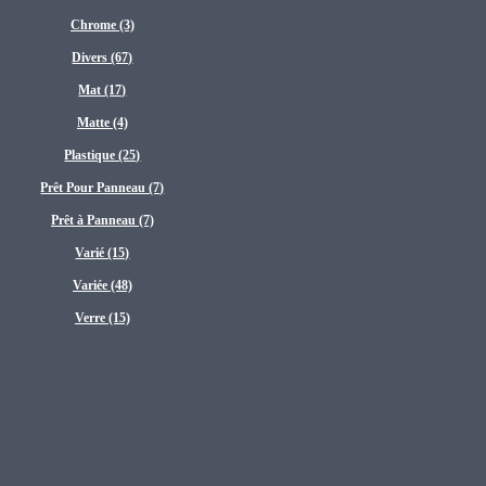
Chrome (3)
Divers (67)
Mat (17)
Matte (4)
Plastique (25)
Prêt Pour Panneau (7)
Prêt à Panneau (7)
Varié (15)
Variée (48)
Verre (15)