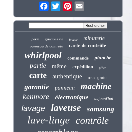
minuterie
porte
garantie à vie
laveur
carte de contrôle
panneau de contrôle
whirlpool
planche
commande
partie
même
expédition
pièce
carte
authentique
araignée
machine
garantie
panneau
kenmore
électronique
aujourd'hui
laveuse
lavage
samsung
lave-linge
contrôle