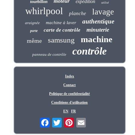
moteur
expédition
tourbillon
utilisé
whirlpool
lavage
planche
authentique
machine à laver
araignée
minuterie
carte de contrôle
porte
machine
samsung
même
contrôle
panneau de contrôle
Index
Contact
Politique de confidentialité
Conditions d'utilisation
EN
FR