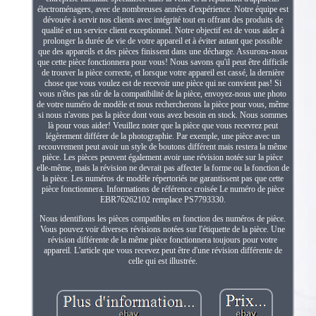
électroménagers, avec de nombreuses années d'expérience. Notre équipe est
dévouée à servir nos clients avec intégrité tout en offrant des produits de
qualité et un service client exceptionnel. Notre objectif est de vous aider à
prolonger la durée de vie de votre appareil et à éviter autant que possible
que des appareils et des pièces finissent dans une décharge. Assurons-nous
que cette pièce fonctionnera pour vous! Nous savons qu'il peut être difficile
de trouver la pièce correcte, et lorsque votre appareil est cassé, la dernière
chose que vous voulez est de recevoir une pièce qui ne convient pas! Si
vous n'êtes pas sûr de la compatibilité de la pièce, envoyez-nous une photo
de votre numéro de modèle et nous rechercherons la pièce pour vous, même
si nous n'avons pas la pièce dont vous avez besoin en stock. Nous sommes
là pour vous aider! Veuillez noter que la pièce que vous recevrez peut
légèrement différer de la photographie. Par exemple, une pièce avec un
recouvrement peut avoir un style de boutons différent mais restera la même
pièce. Les pièces peuvent également avoir une révision notée sur la pièce
elle-même, mais la révision ne devrait pas affecter la forme ou la fonction de
la pièce. Les numéros de modèle répertoriés ne garantissent pas que cette
pièce fonctionnera. Informations de référence croisée Le numéro de pièce
EBR76262102 remplace PS7793330.
Nous identifions les pièces compatibles en fonction des numéros de pièce.
Vous pouvez voir diverses révisions notées sur l'étiquette de la pièce. Une
révision différente de la même pièce fonctionnera toujours pour votre
appareil. L'article que vous recevez peut être d'une révision différente de
celle qui est illustrée.