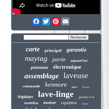
carte
garantie
principal
maytag
partie
aujourd'hui
électronique
panneau
laveuse
assemblage
kenmore
commande
pièce
laveur
lave-linge
frigidaire
garantie à vie
moteur
expédition
tourbillon
utilisé