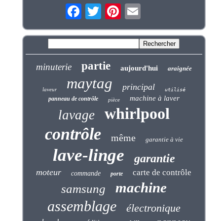
partie
minuterie
aujourd'hui
araignée
maytag
principal
laveur
utilisé
machine à laver
panneau de contrôle
pièce
whirlpool
lavage
contrôle
même
garantie à vie
lave-linge
garantie
moteur
carte de contrôle
commande
porte
machine
samsung
assemblage
électronique