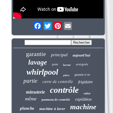
garantie
principal
aujourd'hui
lavage
araignée
porte
laveur
whirlpool
garantie à vie
pièce
partie
carte de contrôle
frigidaire
contrôle
minuterie
utilisé
même
expédition
panneau de contrôle
machine
planche
machine à laver