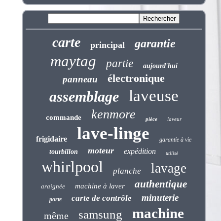
carte
garantie
principal
maytag
partie
aujourd'hui
électronique
panneau
laveuse
assemblage
kenmore
commande
pièce
laveur
lave-linge
frigidaire
garantie à vie
moteur
expédition
tourbillon
utilisé
whirlpool
lavage
planche
authentique
machine à laver
araignée
minuterie
carte de contrôle
porte
machine
samsung
même