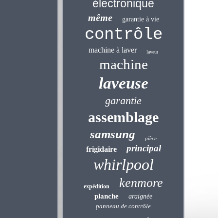
électronique
même
garantie à vie
contrôle
machine à laver
laveur
machine
laveuse
garantie
assemblage
samsung
pièce
principal
frigidaire
whirlpool
kenmore
expédition
planche
araignée
panneau de contrôle