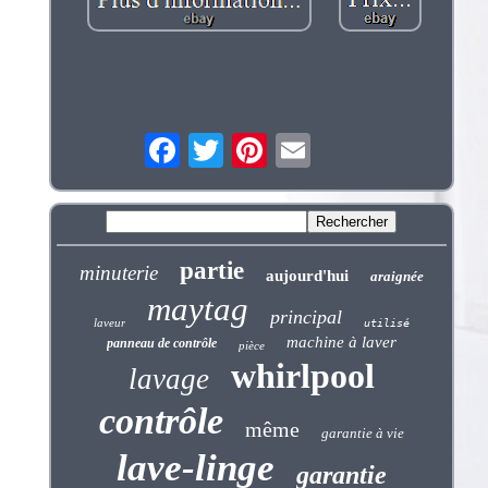
partie
minuterie
aujourd'hui
araignée
maytag
principal
laveur
utilisé
machine à laver
panneau de contrôle
pièce
whirlpool
lavage
contrôle
même
garantie à vie
lave-linge
garantie