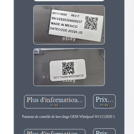
Panneau de contrôle de lave-linge OEM Whirlpool W11112920 1.