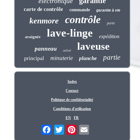
garantie
électronique
carte de contrôle
commande
garantie à vie
contrôle
kenmore
porte
lave-linge
expédition
araignée
laveuse
panneau
utilisé
partie
minuterie
principal
planche
Index
Contact
Politique de confidentialité
Conditions d'utilisation
EN
FR