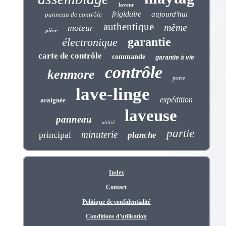
laveur
frigidaire
aujourd'hui
panneau de contrôle
authentique
même
moteur
pièce
garantie
électronique
carte de contrôle
commande
garantie à vie
contrôle
kenmore
porte
lave-linge
expédition
araignée
laveuse
panneau
utilisé
partie
minuterie
principal
planche
Index
Contact
Politique de confidentialité
Conditions d'utilisation