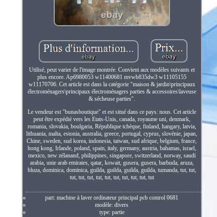
Utilisé, peut varier de l'image montrée. Convient aux modèles suivants et
plus encore. Ap6980053 w11400681 mvwb835dw3 w11105155
w11170706. Cet article est dans la catégorie "maison & jardin\principaux
électroménagers\principaux électroménagers parties & accessoires\laveuse
& sécheuse parties".
Le vendeur est "bunasboutique" et est situé dans ce pays: nous. Cet article
peut être expédié vers les Etats-Unis, canada, royaume uni, denmark,
romania, slovakia, boulgaria, République tchèque, finland, hangary, latvia,
lithuania, malta, estonia, australia, greece, portugal, cyprus, slovénie, japan,
Chine, sweden, sud korea, indonesia, taiwan, sud afrique, belgium, france,
hong kong, Irlande, poland, spain, italy, germany, austria, bahamas, israel,
mexico, new zélanand, philippines, singapore, switzerland, norway, saudi
arabia, unie arab emirates, qatar, kowait, gusera, gusera, barbuda, aruza,
bluza, dominica, dominica, guilda, guilda, guilda, guilda, tumanda, tut, tut,
tut, tut, tut, tut, tut, tut, tut, tut, tut, tut
....................................................................................................................................
part: machine à laver ordinateur principal pcb control 0681
modèle: divers
type: partie