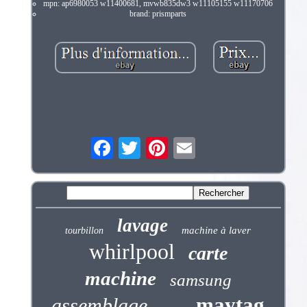
mpn: ap6980053 w11400681, mvwb835dw3 w11105155 w11170706
brand: prismparts
lavage
machine à laver
tourbillon
whirlpool
carte
machine
samsung
maytag
assemblage