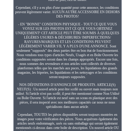
Cependant, s'il y a eu plus d'une quantité pour cette annonce, les conditions
peuvent légèrement varier. AUCUN AUTRE ACCESSOIRE EN DEHORS
DES PHOTOS!
- EN "BONNE" CONDITION PHYSIQUE - TOUT CE QUE VOUS
VOYEZ SUR LES PHOTOS EST CE QUE VOUS OBTENEZ
UNIQUEMENT! CET ARTICLE PEUT ÊTRE SOUMIS À QUELQUES
LÉGÈRES USURES & DÉCHIRURES/ IMPERFECTIONS/
RAYURES/MARQUES ET LES CONDITIONS PEUVENT
LÉGÈREMENT VARIER S'IL Y A PLUS D'UNE ANNONCE. Sont
seulement "supposés" des deux parties être en bon état de fonctionnement.
Nous vendons tous types d'articles Neufs, Usagés et en Boîte Ouverte les
conditions supposées seront dans les champs appropriés. Encore une fois,
nous sommes des revendeurs et nos articles sont collectés de diverses
plateformes telles que les marchés aux puces, les liquidations des grands
magasins, les friperies, les liquidations et les nettoyages et les conditions
seront toujours supposées.
NOS DÉFINITIONS D'ANNONCE DE PRODUITS. ARTICLE(S)
NEUF(S) : Un nouvel article peut être scellé ou ouvert mais toujours non
utilisé. Si l'article n'est pas scellé, il peut être mentionné comme Non Utilisé
ou Boîte Ouverte. Si l'article est neuf sans un sceau en plastique avec des
pièces, il sera inspecté avec nos meilleures capacités car nous ne nous
spécialisons dans aucun article.
Cependant, TOUTES les pièces disponibles seront toujours montrées en
images pour votre vérification des pièces. Nous acquérons également des
articles neufs endommagés, usés ou sans emballage qui seront également
mentionnés ci-dessus dans cette boîte de description. Un nouvel article OU