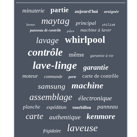
partie
minuterie
aujourd'hui
araignée
maytag
principal
laveur
utilisé
machine à laver
panneau de contrôle
pièce
whirlpool
lavage
contrôle
même
garantie à vie
lave-linge
garantie
moteur
carte de contrôle
commande
porte
machine
samsung
assemblage
électronique
panneau
planche
expédition
tourbillon
carte
kenmore
authentique
laveuse
frigidaire