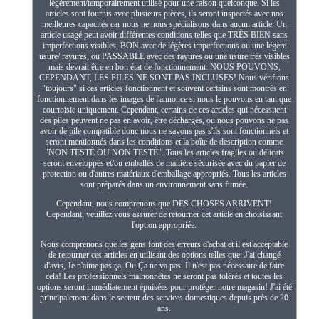
légèrement/temporairement utilisé pour une raison quelconque. Si les
articles sont fournis avec plusieurs pièces, ils seront inspectés avec nos
meilleures capacités car nous ne nous spécialisons dans aucun article. Un
article usagé peut avoir différentes conditions telles que TRÈS BIEN sans
imperfections visibles, BON avec de légères imperfections ou une légère
usure/ rayures, ou PASSABLE avec des rayures ou une usure très visibles
mais devrait être en bon état de fonctionnement. NOUS POUVONS,
CEPENDANT, LES PILES NE SONT PAS INCLUSES! Nous vérifions
"toujours" si ces articles fonctionnent et souvent certains sont montrés en
fonctionnement dans les images de l'annonce si nous le pouvons en tant que
courtoisie uniquement. Cependant, certains de ces articles qui nécessitent
des piles peuvent ne pas en avoir, être déchargés, ou nous pouvons ne pas
avoir de pile compatible donc nous ne savons pas s'ils sont fonctionnels et
seront mentionnés dans les conditions et la boîte de description comme
"NON TESTÉ OU NON TESTÉ". Tous les articles fragiles ou délicats
seront enveloppés et/ou emballés de manière sécurisée avec du papier de
protection ou d'autres matériaux d'emballage appropriés. Tous les articles
sont préparés dans un environnement sans fumée.
Cependant, nous comprenons que DES CHOSES ARRIVENT!
Cependant, veuillez vous assurer de retourner cet article en choisissant
l'option appropriée.
Nous comprenons que les gens font des erreurs d'achat et il est acceptable
de retourner ces articles en utilisant des options telles que: J'ai changé
d'avis, Je n'aime pas ça, Ou Ça ne va pas. Il n'est pas nécessaire de faire
cela! Les professionnels malhonnêtes ne seront pas tolérés et toutes les
options seront immédiatement épuisées pour protéger notre magasin! J'ai été
principalement dans le secteur des services domestiques depuis près de 20
ans.