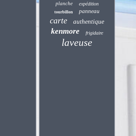
planche
expédition
panneau
tourbillon
carte
authentique
kenmore
frigidaire
laveuse