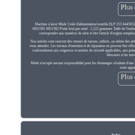
Machine à laver Miele Unité d'alimentation/contrôle ELP 255 6445052.
6921581 6921582 Poids brut par unité : 2,222 grammes Taille de l'emba
correspondre aux numéros de série et être l'article d'origine remplacé
Nos articles sont souvent des retours de rayons, utilisés, ou même des arti
vous attendez. Les travaux d'entretien et de réparation ne peuvent être effe
conformément aux exigences et normes de sécurité applicables, aux princ
blessures si les tra
Miele n'accepte aucune responsabilité pour les dommages résultant d'une i
votre appa