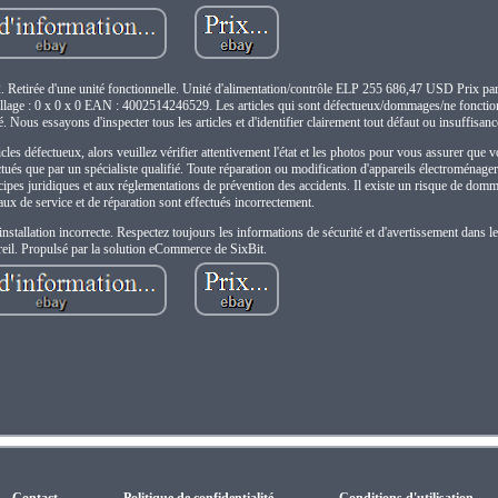
 Retirée d'une unité fonctionnelle. Unité d'alimentation/contrôle ELP 255 686,47 USD Prix pa
llage : 0 x 0 x 0 EAN : 4002514246529. Les articles qui sont défectueux/dommages/ne fonctio
. Nous essayons d'inspecter tous les articles et d'identifier clairement tout défaut ou insuffisan
cles défectueux, alors veuillez vérifier attentivement l'état et les photos pour vous assurer que
ctués que par un spécialiste qualifié. Toute réparation ou modification d'appareils électroménagers
ipes juridiques et aux réglementations de prévention des accidents. Il existe un risque de dom
vaux de service et de réparation sont effectués incorrectement.
nstallation incorrecte. Respectez toujours les informations de sécurité et d'avertissement dans 
reil. Propulsé par la solution eCommerce de SixBit.