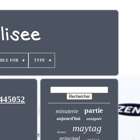
ABLE FOR
TYPE
6445052
partie
minuterie
aujourd'hui
araignée
maytag
laveur
principal
utilisé