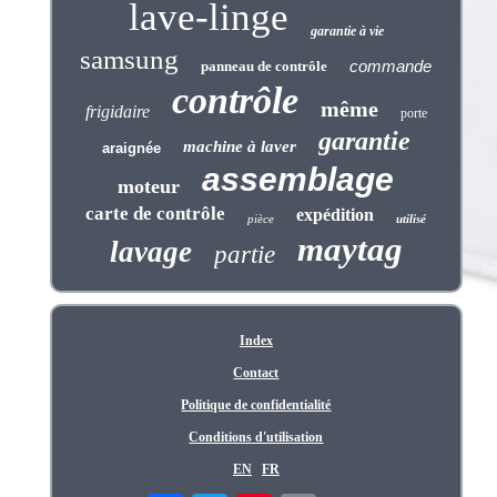
lave-linge
garantie à vie
samsung
commande
panneau de contrôle
contrôle
même
frigidaire
porte
garantie
machine à laver
araignée
assemblage
moteur
carte de contrôle
expédition
pièce
utilisé
maytag
lavage
partie
Index
Contact
Politique de confidentialité
Conditions d'utilisation
EN
FR