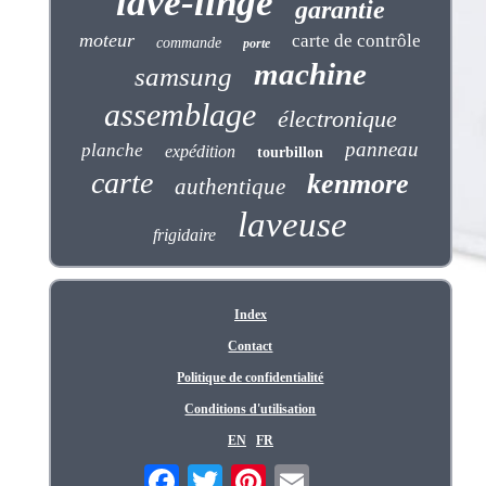
lave-linge
garantie
moteur
carte de contrôle
commande
porte
machine
samsung
assemblage
électronique
panneau
planche
expédition
tourbillon
carte
kenmore
authentique
laveuse
frigidaire
Index
Contact
Politique de confidentialité
Conditions d'utilisation
EN
FR