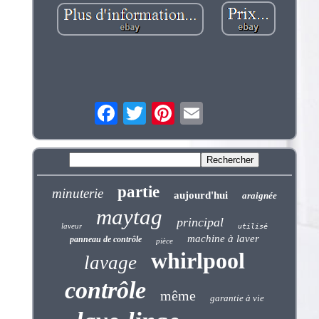
partie
minuterie
aujourd'hui
araignée
maytag
principal
laveur
utilisé
machine à laver
panneau de contrôle
pièce
whirlpool
lavage
contrôle
même
garantie à vie