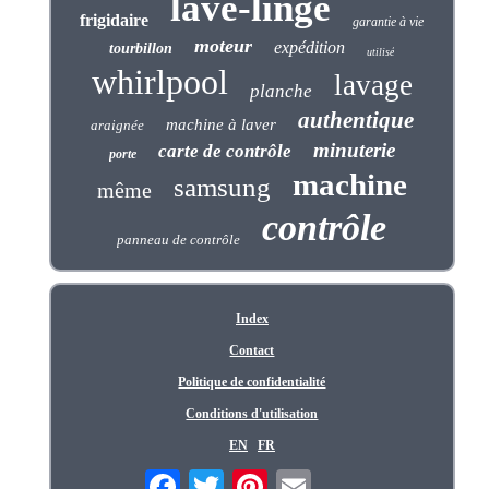
lave-linge
frigidaire
garantie à vie
moteur
expédition
tourbillon
utilisé
whirlpool
lavage
planche
authentique
machine à laver
araignée
minuterie
carte de contrôle
porte
machine
samsung
même
contrôle
panneau de contrôle
Index
Contact
Politique de confidentialité
Conditions d'utilisation
EN
FR