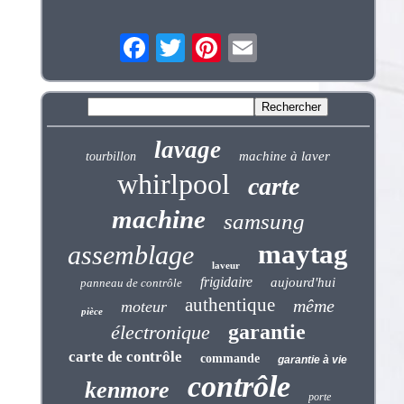
lavage
machine à laver
tourbillon
whirlpool
carte
machine
samsung
maytag
assemblage
laveur
frigidaire
aujourd'hui
panneau de contrôle
authentique
même
moteur
pièce
garantie
électronique
carte de contrôle
commande
garantie à vie
contrôle
kenmore
porte