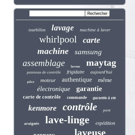
lavage
machine à laver
tourbillon
whirlpool
carte
machine
samsung
maytag
assemblage
laveur
frigidaire
aujourd'hui
panneau de contrôle
authentique
même
moteur
pièce
garantie
électronique
carte de contrôle
commande
garantie à vie
contrôle
kenmore
porte
lave-linge
expédition
araignée
laveuse
panneau