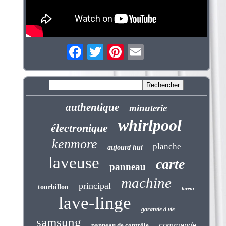
authentique
minuterie
whirlpool
électronique
kenmore
planche
aujourd'hui
laveuse
carte
panneau
machine
principal
tourbillon
laveur
lave-linge
garantie à vie
samsung
commande
panneau de contrôle