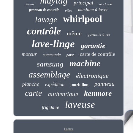
maytag
principal
laveur
utilisé
machine à laver
panneau de contrôle
pièce
whirlpool
lavage
contrôle
même
garantie à vie
lave-linge
garantie
moteur
carte de contrôle
commande
porte
machine
samsung
assemblage
électronique
panneau
planche
expédition
tourbillon
carte
kenmore
authentique
laveuse
frigidaire
Index