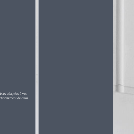
ièces adaptées à vos
nctionnement de quoi