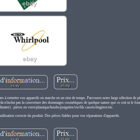
rêtes à remettre vos appareils en marche en un rien de temps. Parcourez notre large sélection de p
la n'inclut pas la couverture des dommages cosmétiques de quelque nature que ce soit ni le fo
limiter) : pièces en verre/plastique/knobs/poignées/vis/fils cassés/étagères/etc.
tilisation correcte du produit. Des pièces fiables pour vos réparations d'appareils.