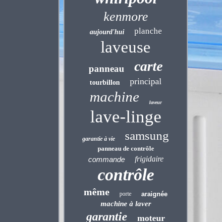
kenmore
planche
aujourd'hui
laveuse
carte
panneau
principal
tourbillon
machine
laveur
lave-linge
samsung
garantie à vie
panneau de contrôle
frigidaire
commande
contrôle
même
porte
araignée
machine à laver
garantie
moteur