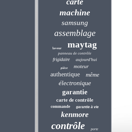
carte
machine
samsung
assemblage
maytag
laveur
panneau de contrôle
frigidaire
aujourd'hui
moteur
pièce
authentique
même
électronique
garantie
carte de contrôle
commande
garantie à vie
kenmore
contrôle
porte