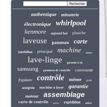
authentique
minuterie
whirlpool
électronique
kenmore
planche
aujourd'hui
laveuse
carte
panneau
machine
principal
tourbillon
laveur
lave-linge
garantie à vie
samsung
commande
panneau de contrôle
contrôle
même
frigidaire
porte
garantie
machine à laver
araignée
assemblage
moteur
carte de contrôle
expédition
pièce
utilisé