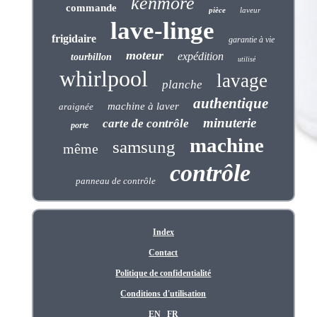
kenmore
commande
pièce
laveur
lave-linge
frigidaire
garantie à vie
moteur
expédition
tourbillon
utilisé
whirlpool
lavage
planche
authentique
machine à laver
araignée
minuterie
carte de contrôle
porte
machine
samsung
même
contrôle
panneau de contrôle
Index
Contact
Politique de confidentialité
Conditions d'utilisation
EN
FR