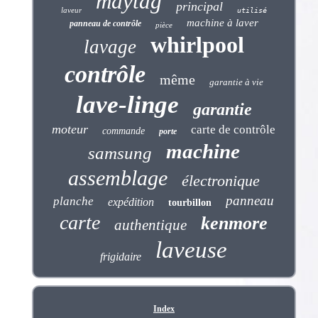
maytag
principal
laveur
utilisé
machine à laver
panneau de contrôle
pièce
whirlpool
lavage
contrôle
même
garantie à vie
lave-linge
garantie
moteur
carte de contrôle
commande
porte
machine
samsung
assemblage
électronique
panneau
planche
expédition
tourbillon
carte
kenmore
authentique
laveuse
frigidaire
Index