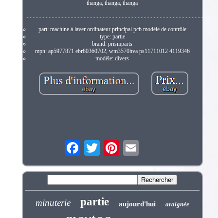
thanga, thanga, thanga
....................................................................................................................................
part: machine à laver ordinateur principal pcb modèle de contrôle
type: partie
brand: prismparts
mpn: ap5977871 ebr80360702, wm3570hva ps11711012 4119346
modèle: divers
partie
minuterie
aujourd'hui
araignée