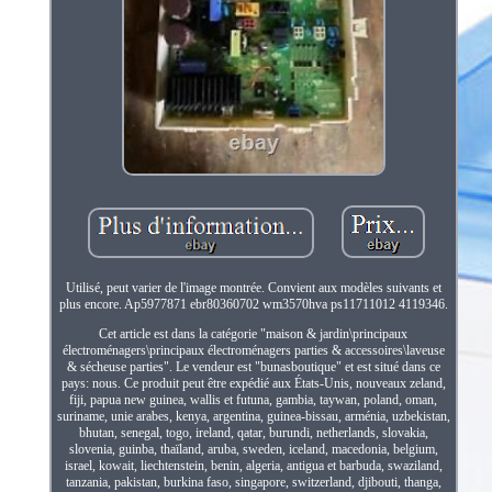
Utilisé, peut varier de l'image montrée. Convient aux modèles suivants et
plus encore. Ap5977871 ebr80360702 wm3570hva ps11711012 4119346.
Cet article est dans la catégorie "maison & jardin\principaux
électroménagers\principaux électroménagers parties & accessoires\laveuse
& sécheuse parties". Le vendeur est "bunasboutique" et est situé dans ce
pays: nous. Ce produit peut être expédié aux États-Unis, nouveaux zeland,
fiji, papua new guinea, wallis et futuna, gambia, taywan, poland, oman,
suriname, unie arabes, kenya, argentina, guinea-bissau, arménia, uzbekistan,
bhutan, senegal, togo, ireland, qatar, burundi, netherlands, slovakia,
slovenia, guinba, thaïland, aruba, sweden, iceland, macedonia, belgium,
israel, kowait, liechtenstein, benin, algeria, antigua et barbuda, swaziland,
tanzania, pakistan, burkina faso, singapore, switzerland, djibouti, thanga,