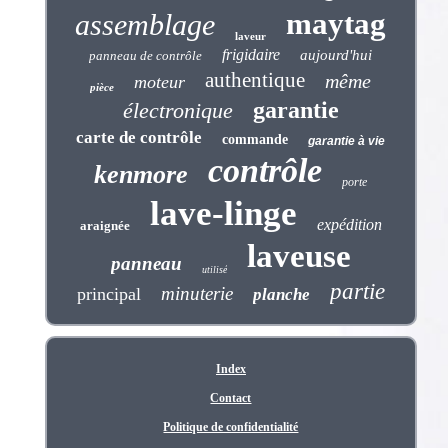
maytag
assemblage
laveur
frigidaire
aujourd'hui
panneau de contrôle
authentique
même
moteur
pièce
garantie
électronique
carte de contrôle
commande
garantie à vie
contrôle
kenmore
porte
lave-linge
expédition
araignée
laveuse
panneau
utilisé
partie
minuterie
principal
planche
Index
Contact
Politique de confidentialité