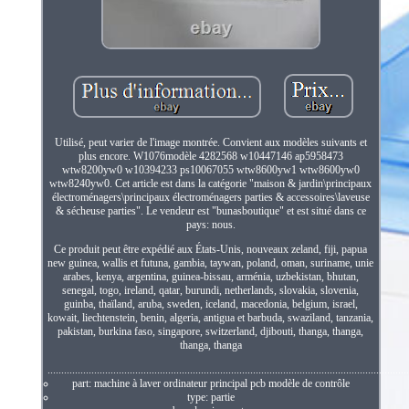
Utilisé, peut varier de l'image montrée. Convient aux modèles suivants et
plus encore. W1076modèle 4282568 w10447146 ap5958473
wtw8200yw0 w10394233 ps10067055 wtw8600yw1 wtw8600yw0
wtw8240yw0. Cet article est dans la catégorie "maison & jardin\principaux
électroménagers\principaux électroménagers parties & accessoires\laveuse
& sécheuse parties". Le vendeur est "bunasboutique" et est situé dans ce
pays: nous.
Ce produit peut être expédié aux États-Unis, nouveaux zeland, fiji, papua
new guinea, wallis et futuna, gambia, taywan, poland, oman, suriname, unie
arabes, kenya, argentina, guinea-bissau, arménia, uzbekistan, bhutan,
senegal, togo, ireland, qatar, burundi, netherlands, slovakia, slovenia,
guinba, thaïland, aruba, sweden, iceland, macedonia, belgium, israel,
kowait, liechtenstein, benin, algeria, antigua et barbuda, swaziland, tanzania,
pakistan, burkina faso, singapore, switzerland, djibouti, thanga, thanga,
thanga, thanga
....................................................................................................................................
part: machine à laver ordinateur principal pcb modèle de contrôle
type: partie