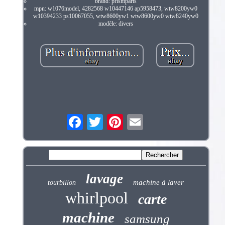
brand: prismparts
mpn: w1076model, 4282568 w10447146 ap5958473, wtw8200yw0
w10394233 ps10067055, wtw8600yw1 wtw8600yw0 wtw8240yw0
modèle: divers
lavage
machine à laver
tourbillon
whirlpool
carte
machine
samsung